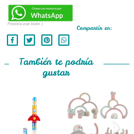
Presiona este botón :)
Compartir en:
También te podría
gustar