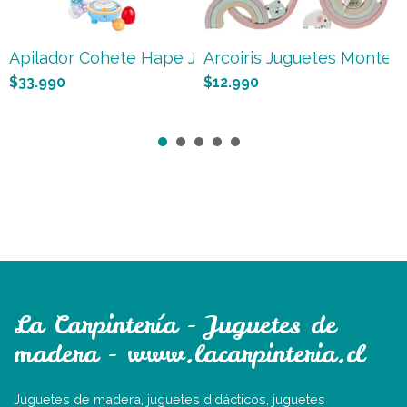
Apilador Cohete Hape Juguet...
Arcoiris Juguetes Montesso
A
$33.990
$12.990
$
La Carpintería - Juguetes de
madera - www.lacarpinteria.cl
Juguetes de madera, juguetes didácticos, juguetes