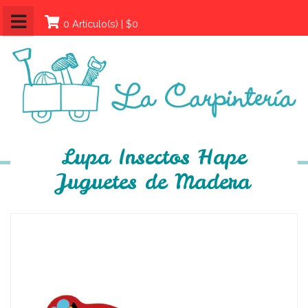
0 Artículo(s) | $0
Lupa Insectos Hape
Juguetes de Madera