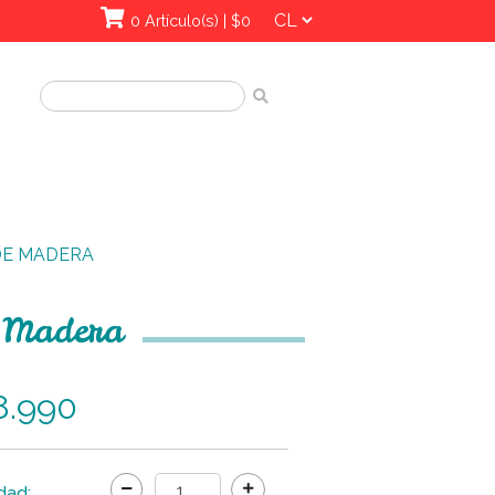
0 Artículo(s) | $0
DE MADERA
e Madera
8.990
dad: