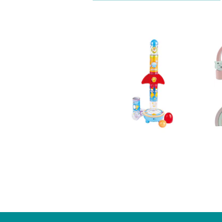
Apilador Cohete
Hape Juguet...
$33.990