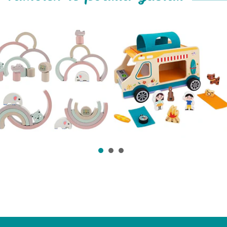
Arcoiris Juguetes
Auto de Camping
Montesso...
Juguete de ...
$12.990
$27.990