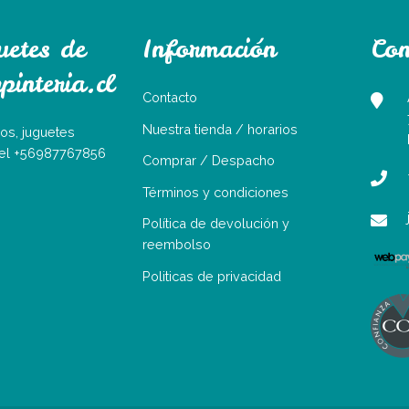
uetes de
Información
Con
interia.cl
Contacto
Nuestra tienda / horarios
os, juguetes
Tel +56987767856
Comprar / Despacho
Términos y condiciones
Política de devolución y
reembolso
Politicas de privacidad