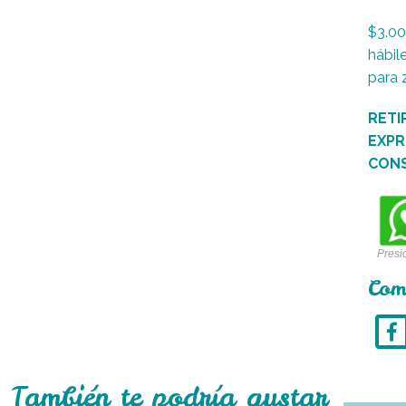
$3.00
hábil
para 
RETI
EXPR
CON
Presi
Com
También te podría gustar