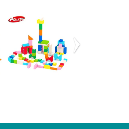
Bloques de
Carro con
madera - 60
Bloques Azul
piez...
Onshine
$15.990
$13.990
($19.990)
OFERTA -30%