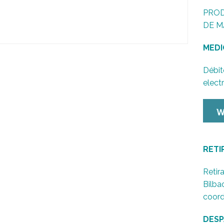
PROD
DE M
MEDI
Débit
elect
RETI
Retira
Bilba
coord
DESP