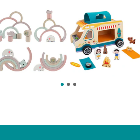
Arcoiris Juguetes
Auto de Camping
Montesso...
Juguete de ...
$12.990
$27.990