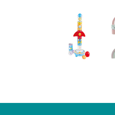
Apilador Cohete
Hape Juguet...
$33.990