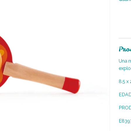
Pro
Una m
explo
8.5 x 
EDAD:
PRO
E839