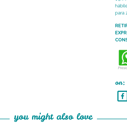
hábil
para 
RETI
EXPR
CON
Presi
on:
you might also love