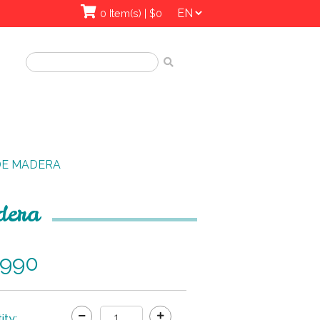
0 Item(s) | $0
DE MADERA
dera
.990
ity: