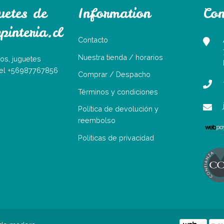
uetes de
Information
Con
interia.cl
Contacto
Nuestra tienda / horarios
os, juguetes
Tel +56987767856
Comprar / Despacho
Términos y condiciones
Política de devolución y
reembolso
Politicas de privacidad