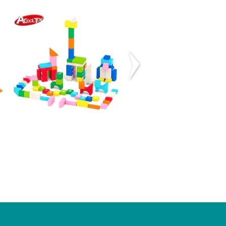
Bloques de
Carro con
madera - 60
Bloques Azul
piez...
Onshine
$15.990
$13.990
($19.990)
SALE -30%