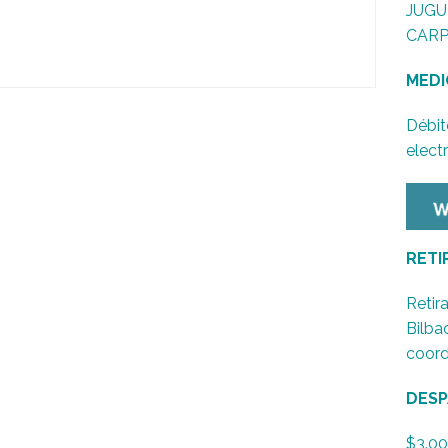
JUGU
CARP
MEDI
Débit
elect
RETI
Retira
Bilba
coord
DESP
$3.00