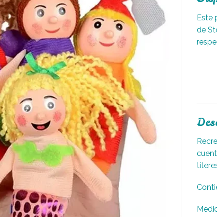
Este 
de St
respe
Des
Recre
cuent
títer
Conti
Medid