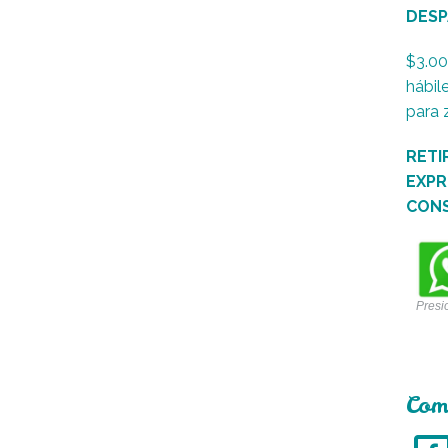
DESP
$3.00
hábil
para 
RETI
EXPR
CON
Presi
Com