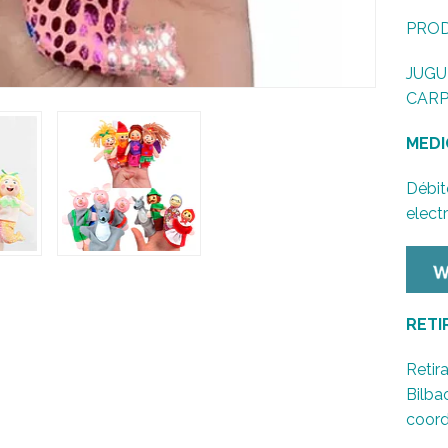
PROD
JUGU
CARP
MEDI
Débit
elect
RETI
Retira
Bilba
coord