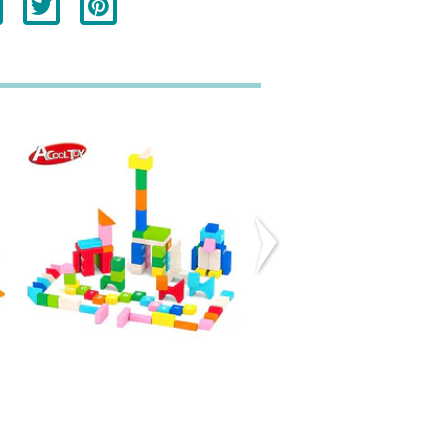
Bloques de
Carro con
madera - 60
Bloques Azul
piez...
Onshine
$15.990
$13.990
($19.990)
OFERTA -30%