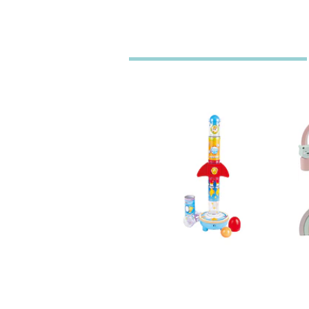
Apilador Cohete
Hape Juguet...
$33.990