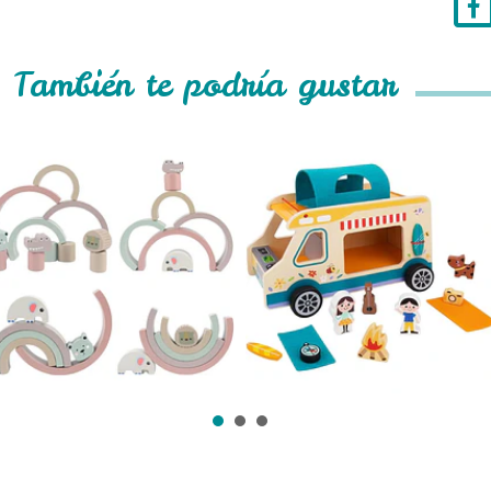
También te podría gustar
Arcoiris Juguetes
Auto de Camping
Montesso...
Juguete de ...
$12.990
$27.990