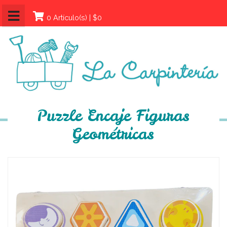
0 Artículo(s) | $0
Puzzle Encaje Figuras
Geométricas