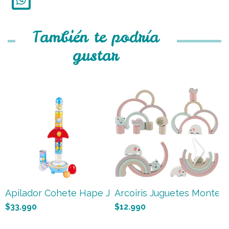
También te podría
gustar
Apilador Cohete Hape Juguet...
Arcoiris Juguetes Montesso
A
$33.990
$12.990
$