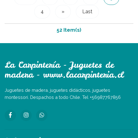
4
»
Last
52 Item(s)
La Carpintería - Juguetes de
madera - www.lacarpinteria.cl
Juguetes de madera, juguetes didácticos, juguetes
montessori. Despachos a todo Chile. Tel +56987767856