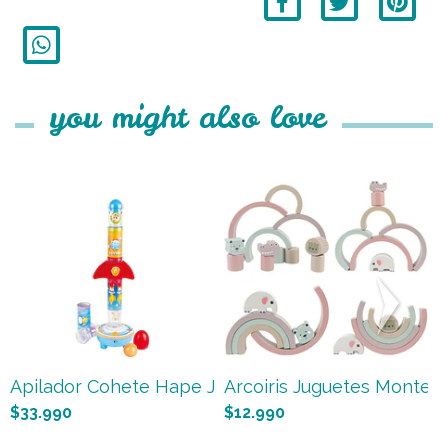
you might also love
Apilador Cohete Hape Juguet...
Arcoiris Juguetes Montesso
A
$33.990
$12.990
$