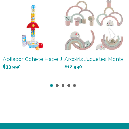
Apilador Cohete Hape Juguet...
Arcoiris Juguetes Montesso
A
$33.990
$12.990
$