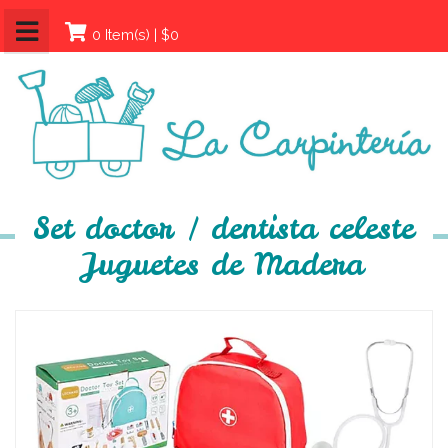
0 Item(s) | $0
Set doctor / dentista celeste
Juguetes de Madera