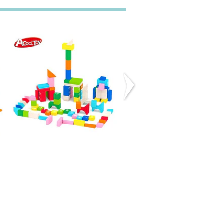
Bloques de
Carro con
madera - 60
Bloques Azul
piez...
Onshine
$15.990
$13.990
($19.990)
SALE -30%