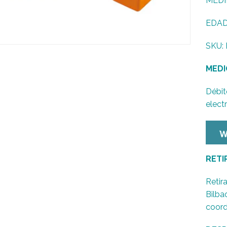
MEDID
EDAD:
SKU: 
MEDI
Débit
elect
RETI
Retira
Bilba
coord