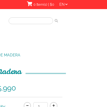
0 Item(s) | $0
DE MADERA
 Madera
5.990
ity: