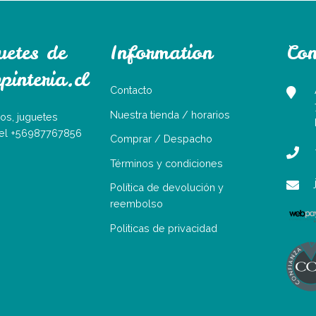
uetes de
Information
Con
interia.cl
Contacto
Nuestra tienda / horarios
os, juguetes
Tel +56987767856
Comprar / Despacho
Términos y condiciones
Política de devolución y
reembolso
Politicas de privacidad