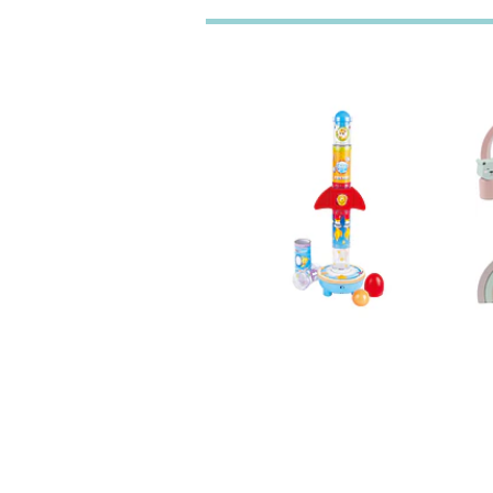
Apilador Cohete
Hape Juguet...
$33.990