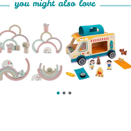
you might also love
Arcoiris Juguetes
Auto de Camping
Montesso...
Juguete de ...
$12.990
$27.990