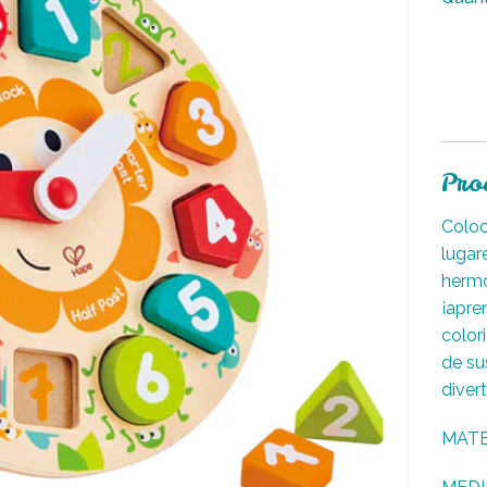
Pro
Coloc
lugar
hermo
¡apre
color
de su
divert
MATE