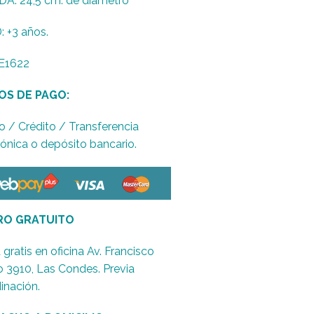
A: 24,5 cm. de diámetro
 +3 años.
E1622
OS DE PAGO:
o / Crédito / Transferencia
rónica o depósito bancario.
RO GRATUITO
 gratis en oficina Av. Francisco
o 3910, Las Condes. Previa
inación.