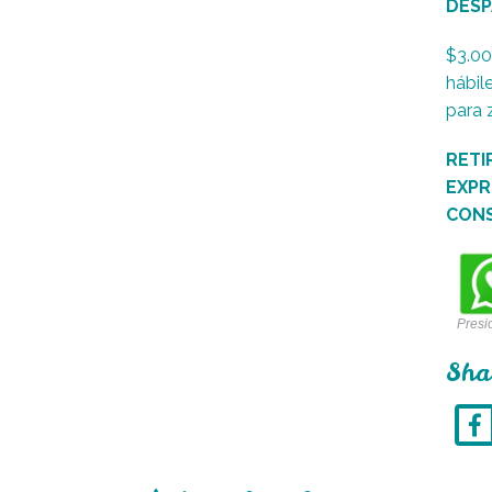
DESP
$3.00
hábil
para 
RETI
EXPR
CON
Presi
Sha