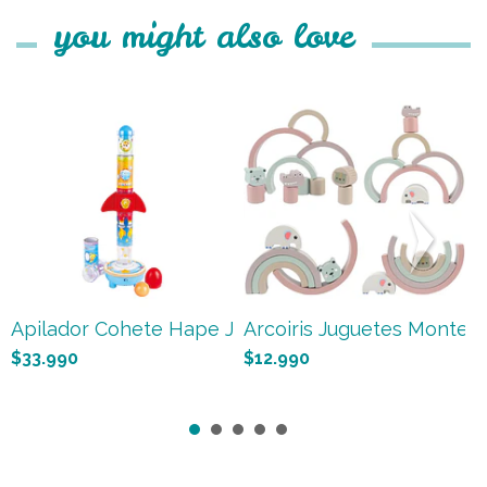
you might also love
Apilador Cohete Hape Juguet...
Arcoiris Juguetes Montesso
A
$33.990
$12.990
$