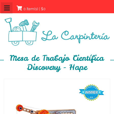
0 Item(s) | $0
Mesa de Trabajo Científica
Discovery - Hape