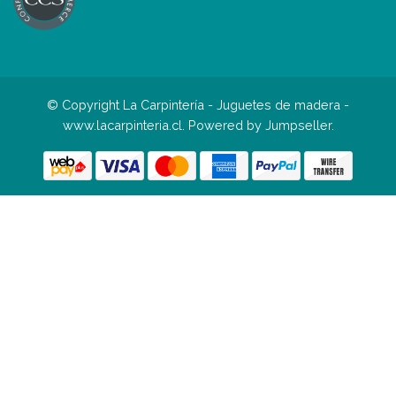
© Copyright La Carpintería - Juguetes de madera -
www.lacarpinteria.cl.
Powered by Jumpseller
.