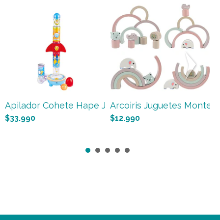
Apilador Cohete Hape Juguet...
Arcoiris Juguetes Montesso
A
$33.990
$12.990
$