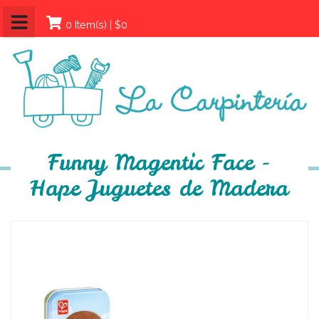
0 Item(s) | $0
Funny Magentic Face -
Hape Juguetes de Madera