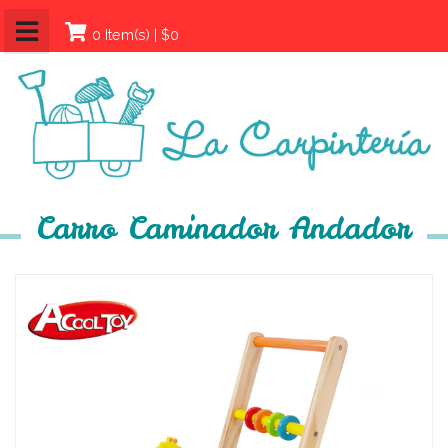
0 Item(s) | $0
Carro Caminador Andador